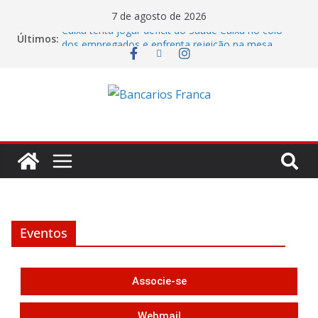
7 de agosto de 2026
Caixa tenta jogar déficit do Saúde Caixa no colo
Últimos:
dos empregados e enfrenta rejeição na mesa
Bradesco tem alta no lucro de 16% e atinge R$
7,05 bilhões no segundo trimestre
Itaú atende cobrança da CONTEC e garante
vigilantes nos Espaços de Negócios
Lucro do Banco Mercantil no segundo trimestre foi
de R$ 275 milhões
Banco do Brasil trava debate econômico e
condiciona avanços à decisão da Fenaban
Eventos
Associe-se
Webmail