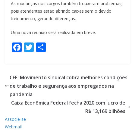
As mudanças nos cargos também trouxeram problemas,
pois atendentes estão abrindo caixas sem o devido
treinamento, gerando diferenças.
Uma nova reunião será realizada em breve.
F
T
S
ac
w
h
e
itt
ar
b
er
e
CEF: Movimento sindical cobra melhores condições
o
de trabalho e segurança aos empregados na
o
pandemia
k
Caixa Econômica Federal fecha 2020 com lucro de
R$ 13,169 bilhões
Associe-se
Webmail