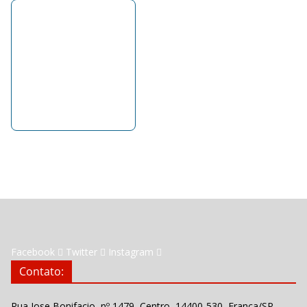
Facebook
Twitter
Instagram
Contato:
Rua Jose Bonifacio, nº 1479, Centro, 14400-530, Franca/SP