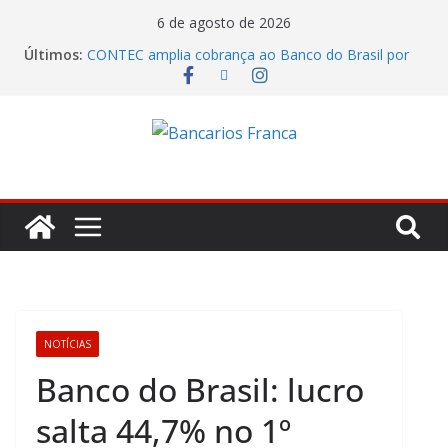
6 de agosto de 2026
Últimos:
CONTEC amplia cobrança ao Banco do Brasil por
remuneração, segurança e qualificação
Itaú lucrou R$ 12,4 bilhões no segundo trimestre
Fenaban tenta transformar reivindicações em
prejuízo e segura proposta econômica
Julho marca ofensiva da CONTEC por direitos,
valorização e ganho real
Eleições SantanderPrevi começam nesta segunda-
feira (3)
NOTÍCIAS
Banco do Brasil: lucro
salta 44,7% no 1º