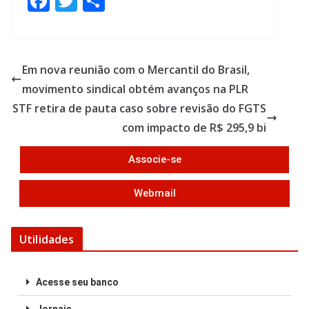
F
T
S
ac
w
h
e
itt
ar
b
er
e
Em nova reunião com o Mercantil do Brasil,
o
movimento sindical obtém avanços na PLR
o
STF retira de pauta caso sobre revisão do FGTS
k
com impacto de R$ 295,9 bi
Associe-se
Webmail
Utilidades
Acesse seu banco