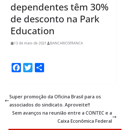
dependentes têm 30%
de desconto na Park
Education
13 de maio de 2021
BANCARIOSFRANCA
F
T
S
ac
w
h
e
itt
ar
b
er
e
Super promoção da Oficina Brasil para os
o
associados do sindicato. Aproveite!!
o
Sem avanços na reunião entre a CONTEC e a
k
Caixa Econômica Federal