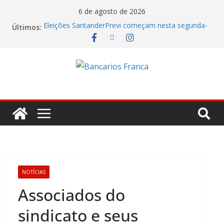
6 de agosto de 2026
Eleições SantanderPrevi começam nesta segunda-
Últimos:
feira (3)
Caixa tenta jogar déficit do Saúde Caixa no colo
dos empregados e enfrenta rejeição na mesa
Itaú lucrou R$ 12,4 bilhões no segundo trimestre
Fenaban tenta transformar reivindicações em
prejuízo e segura proposta econômica
Julho marca ofensiva da CONTEC por direitos,
valorização e ganho real
NOTÍCIAS
Associados do
sindicato e seus