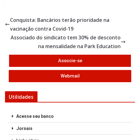
e
itt
ar
b
er
e
Conquista: Bancários terão prioridade na
o
vacinação contra Covid-19
o
Associado do sindicato tem 30% de desconto
k
na mensalidade na Park Education
Associe-se
Webmail
Utilidades
Acesse seu banco
Jornais