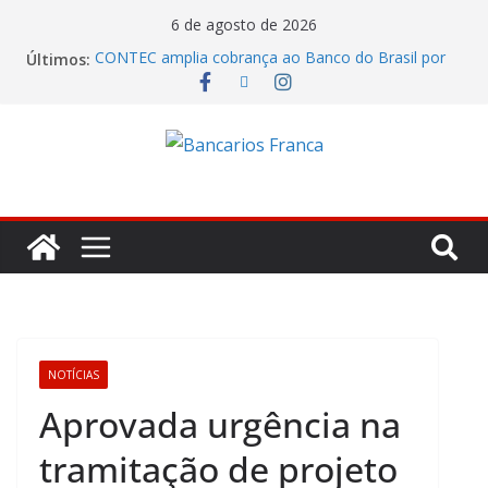
6 de agosto de 2026
CONTEC amplia cobrança ao Banco do Brasil por
Últimos:
remuneração, segurança e qualificação
Itaú lucrou R$ 12,4 bilhões no segundo trimestre
Fenaban tenta transformar reivindicações em
prejuízo e segura proposta econômica
Julho marca ofensiva da CONTEC por direitos,
valorização e ganho real
Eleições SantanderPrevi começam nesta segunda-
feira (3)
NOTÍCIAS
Aprovada urgência na
tramitação de projeto