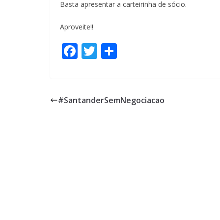
Basta apresentar a carteirinha de sócio.
Aproveite!!
F
T
S
ac
w
h
e
itt
ar
b
er
e
#SantanderSemNegociacao
o
o
k