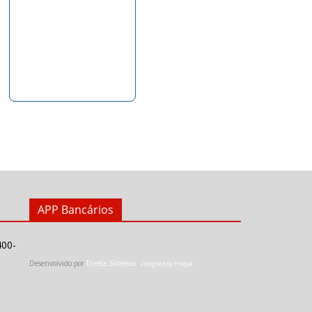
APP Bancários
400-
Desenvolvido por
Direta Sistemas
.
Designed by Freepik