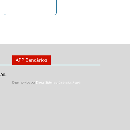
APP Bancários
400-
Desenvolvido por
Direta Sistemas
.
Designed by Freepik