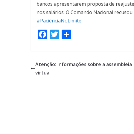
bancos apresentarem proposta de reajuste 
nos salários. O Comando Nacional recusou 
#PaciênciaNoLimite
F
T
S
ac
w
h
e
itt
ar
b
er
e
Atenção: Informações sobre a assembleia
o
virtual
o
k