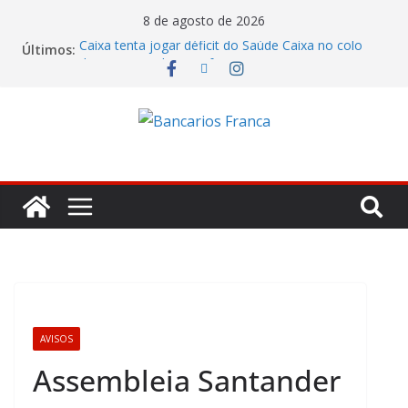
8 de agosto de 2026
Caixa tenta jogar déficit do Saúde Caixa no colo
Últimos:
dos empregados e enfrenta rejeição na mesa
Bradesco tem alta no lucro de 16% e atinge R$
7,05 bilhões no segundo trimestre
Itaú atende cobrança da CONTEC e garante
vigilantes nos Espaços de Negócios
Lucro do Banco Mercantil no segundo trimestre foi
de R$ 275 milhões
Banco do Brasil trava debate econômico e
condiciona avanços à decisão da Fenaban
AVISOS
Assembleia Santander