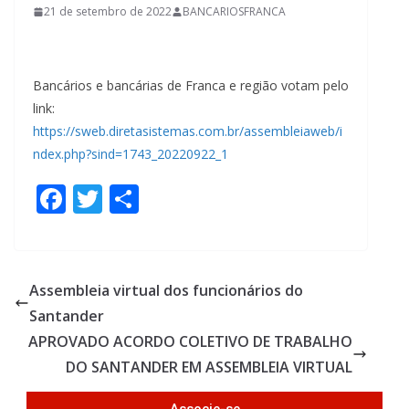
21 de setembro de 2022
BANCARIOSFRANCA
Bancários e bancárias de Franca e região votam pelo
link:
https://sweb.diretasistemas.com.br/assembleiaweb/i
ndex.php?sind=1743_20220922_1
F
T
S
ac
w
h
e
itt
ar
b
er
e
Assembleia virtual dos funcionários do
o
Santander
o
APROVADO ACORDO COLETIVO DE TRABALHO
k
DO SANTANDER EM ASSEMBLEIA VIRTUAL