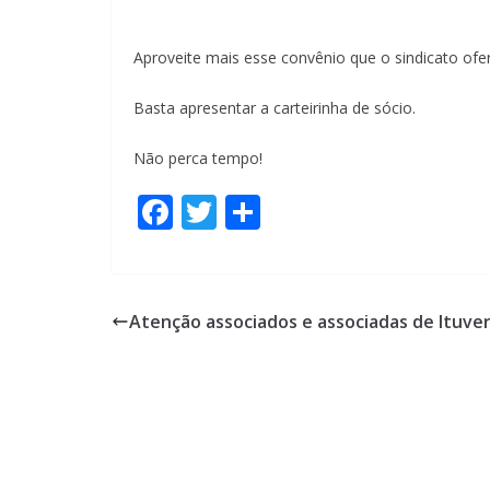
Aproveite mais esse convênio que o sindicato ofe
Basta apresentar a carteirinha de sócio.
Não perca tempo!
F
T
S
ac
w
h
e
itt
ar
b
er
e
Atenção associados e associadas de Ituve
o
o
k