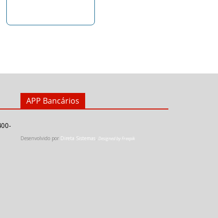
APP Bancários
400-
Desenvolvido por
Direta Sistemas
.
Designed by Freepik