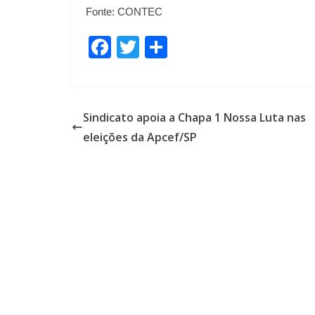
Fonte: CONTEC
F
T
S
ac
w
h
e
itt
ar
b
er
e
Sindicato apoia a Chapa 1 Nossa Luta nas
o
eleições da Apcef/SP
o
k