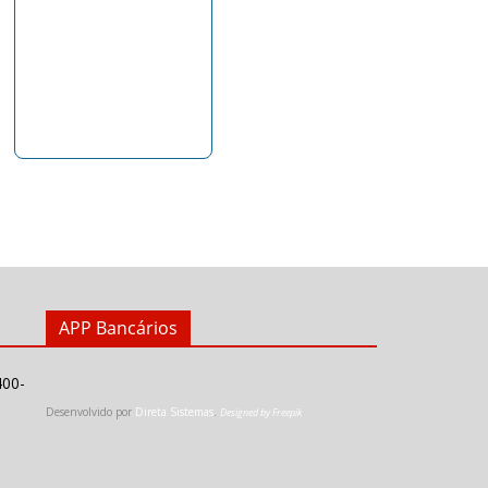
APP Bancários
400-
Desenvolvido por
Direta Sistemas
.
Designed by Freepik