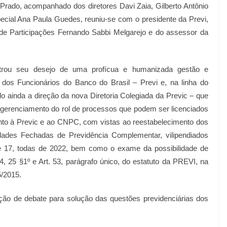
rado, acompanhado dos diretores Davi Zaia, Gilberto Antônio
pecial Ana Paula Guedes, reuniu-se com o presidente da Previ,
e Participações Fernando Sabbi Melgarejo e do assessor da
trou seu desejo de uma profícua e humanizada gestão e
 dos Funcionários do Banco do Brasil – Previ e, na linha do
o ainda a direção da nova Diretoria Colegiada da Previc – que
de gerenciamento do rol de processos que podem ser licenciados
junto à Previc e ao CNPC, com vistas ao reestabelecimento dos
tidades Fechadas de Previdência Complementar, vilipendiados
17, todas de 2022, bem como o exame da possibilidade de
4, 25 §1º e Art. 53, parágrafo único, do estatuto da PREVI, na
5/2015.
o de debate para solução das questões previdenciárias dos