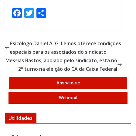
F
T
S
ac
w
h
e
itt
ar
b
er
e
Psicólogo Daniel A. G. Lemos oferece condições
o
especiais para os associados do sindicato
o
Messias Bastos, apoiado pelo sindicato, está no
k
2º turno na eleição do CA da Caixa Federal
Associe-se
Webmail
Utilidades