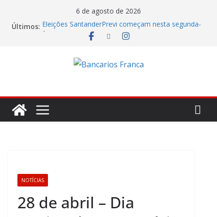
6 de agosto de 2026
Eleições SantanderPrevi começam nesta segunda-
Últimos:
feira (3)
Caixa tenta jogar déficit do Saúde Caixa no colo
dos empregados e enfrenta rejeição na mesa
Itaú lucrou R$ 12,4 bilhões no segundo trimestre
Fenaban tenta transformar reivindicações em
prejuízo e segura proposta econômica
Julho marca ofensiva da CONTEC por direitos,
valorização e ganho real
NOTÍCIAS
28 de abril – Dia