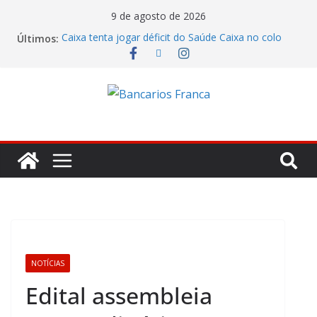
9 de agosto de 2026
Caixa tenta jogar déficit do Saúde Caixa no colo
Últimos:
dos empregados e enfrenta rejeição na mesa
Bradesco tem alta no lucro de 16% e atinge R$
7,05 bilhões no segundo trimestre
Itaú atende cobrança da CONTEC e garante
vigilantes nos Espaços de Negócios
Lucro do Banco Mercantil no segundo trimestre foi
de R$ 275 milhões
Banco do Brasil trava debate econômico e
condiciona avanços à decisão da Fenaban
NOTÍCIAS
Edital assembleia