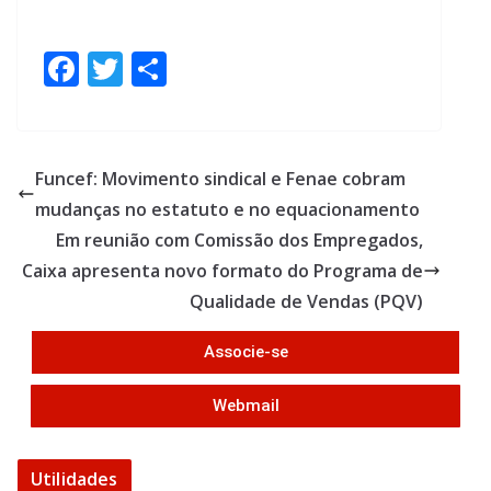
F
T
S
ac
w
h
e
itt
ar
b
er
e
Funcef: Movimento sindical e Fenae cobram
o
mudanças no estatuto e no equacionamento
o
Em reunião com Comissão dos Empregados,
k
Caixa apresenta novo formato do Programa de
Qualidade de Vendas (PQV)
Associe-se
Webmail
Utilidades