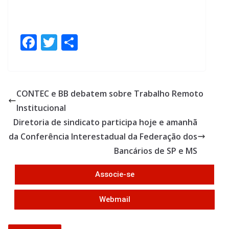
F
T
S
ac
w
h
e
itt
ar
b
er
e
CONTEC e BB debatem sobre Trabalho Remoto
o
Institucional
o
Diretoria de sindicato participa hoje e amanhã
k
da Conferência Interestadual da Federação dos
Bancários de SP e MS
Associe-se
Webmail