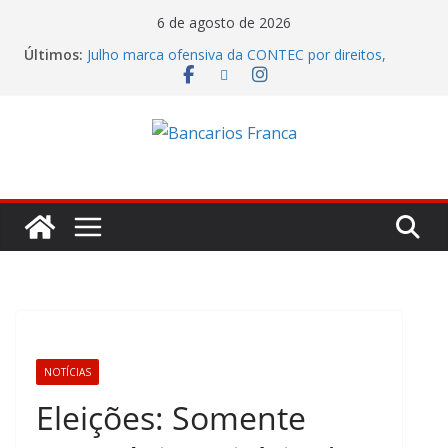
6 de agosto de 2026
Últimos:
Julho marca ofensiva da CONTEC por direitos,
valorização e ganho real
Banco do Brasil trava debate econômico e
condiciona avanços à decisão da Fenaban
Caixa tenta jogar déficit do Saúde Caixa no colo
dos empregados e enfrenta rejeição na mesa
Itaú lucrou R$ 12,4 bilhões no segundo trimestre
Fenaban tenta transformar reivindicações em
prejuízo e segura proposta econômica
NOTÍCIAS
Eleições: Somente