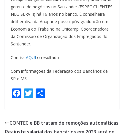
gerente de negócios no Santander (ESPEC CLIENTES
NEG SERV II) há 16 anos no banco. É conselheira
deliberativa da Anapar e possui pós-graduação em
Economia do Trabalho na Unicamp. Coordenadora
da Comissão de Organização dos Empregados do
Santander.
Confira
AQUI
o resultado
Com informações da Federação dos Bancários de
SP e MS
F
T
S
ac
w
h
e
itt
ar
b
er
e
CONTEC e BB tratam de remoções automáticas
o
Reajuste salarial dos bancários em 2023 será de