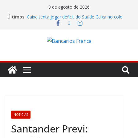
8 de agosto de 2026
Últimos:
Caixa tenta jogar déficit do Saúde Caixa no colo
dos empregados e enfrenta rejeição na mesa
Bradesco tem alta no lucro de 16% e atinge R$
7,05 bilhões no segundo trimestre
Itaú atende cobrança da CONTEC e garante
vigilantes nos Espaços de Negócios
Lucro do Banco Mercantil no segundo trimestre foi
de R$ 275 milhões
Banco do Brasil trava debate econômico e
condiciona avanços à decisão da Fenaban
NOTÍCIAS
Santander Previ: