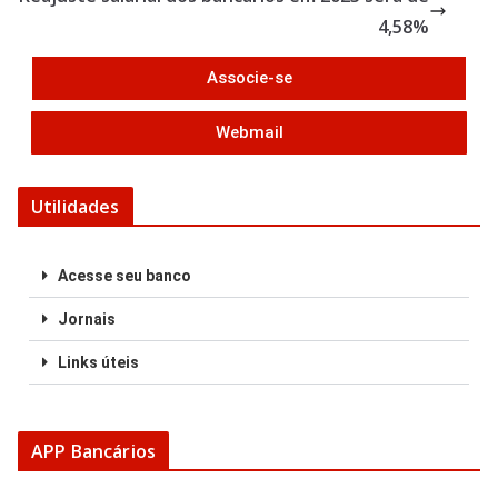
o
4,58%
k
Associe-se
Webmail
Utilidades
Acesse seu banco
Jornais
Links úteis
APP Bancários