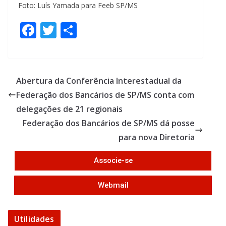
Foto: Luís Yamada para Feeb SP/MS
F
T
S
ac
w
h
e
itt
ar
b
er
e
Abertura da Conferência Interestadual da
o
Federação dos Bancários de SP/MS conta com
o
delegações de 21 regionais
k
Federação dos Bancários de SP/MS dá posse
para nova Diretoria
Associe-se
Webmail
Utilidades