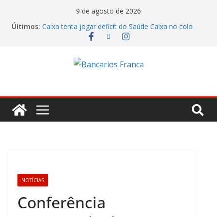
9 de agosto de 2026
Últimos:
Caixa tenta jogar déficit do Saúde Caixa no colo
dos empregados e enfrenta rejeição na mesa
Bradesco tem alta no lucro de 16% e atinge R$
7,05 bilhões no segundo trimestre
Itaú atende cobrança da CONTEC e garante
vigilantes nos Espaços de Negócios
Lucro do Banco Mercantil no segundo trimestre foi
de R$ 275 milhões
Banco do Brasil trava debate econômico e
condiciona avanços à decisão da Fenaban
NOTÍCIAS
Conferência