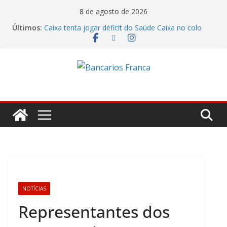
8 de agosto de 2026
Últimos:
Caixa tenta jogar déficit do Saúde Caixa no colo
dos empregados e enfrenta rejeição na mesa
Bradesco tem alta no lucro de 16% e atinge R$
7,05 bilhões no segundo trimestre
Itaú atende cobrança da CONTEC e garante
vigilantes nos Espaços de Negócios
Lucro do Banco Mercantil no segundo trimestre foi
de R$ 275 milhões
Banco do Brasil trava debate econômico e
condiciona avanços à decisão da Fenaban
NOTÍCIAS
Representantes dos