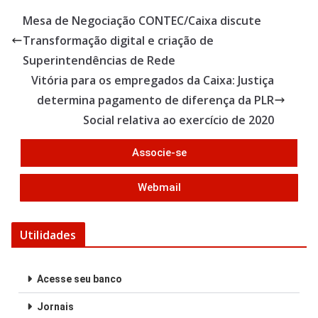
b
er
e
Mesa de Negociação CONTEC/Caixa discute
o
Transformação digital e criação de
o
Superintendências de Rede
k
Vitória para os empregados da Caixa: Justiça
determina pagamento de diferença da PLR
Social relativa ao exercício de 2020
Associe-se
Webmail
Utilidades
Acesse seu banco
Jornais