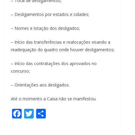
– Total de desligamentos;
– Desligamentos por estados e cidades;
– Nomes e lotação dos desligados;
– Início das transferências e realocações visando a
readequação do quadro onde houver desligamentos;
– Início das contratações dos aprovados no
concurso;
– Orientações aos desligados.
Até o momento a Caixa não se manifestou.
F
T
S
ac
w
h
e
itt
ar