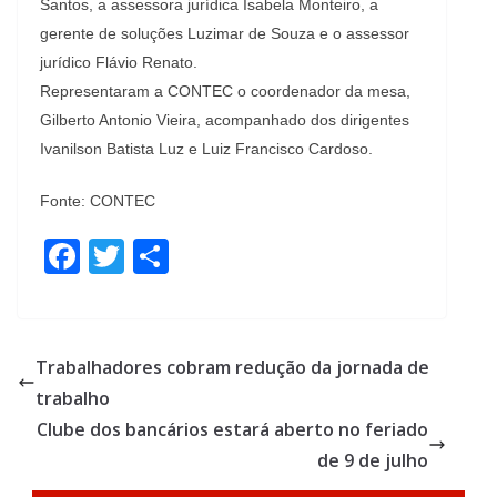
Santos, a assessora jurídica Isabela Monteiro, a
gerente de soluções Luzimar de Souza e o assessor
jurídico Flávio Renato.
Representaram a CONTEC o coordenador da mesa,
Gilberto Antonio Vieira, acompanhado dos dirigentes
Ivanilson Batista Luz e Luiz Francisco Cardoso.
Fonte: CONTEC
F
T
S
ac
w
h
e
itt
ar
b
er
e
Trabalhadores cobram redução da jornada de
o
trabalho
o
Clube dos bancários estará aberto no feriado
k
de 9 de julho