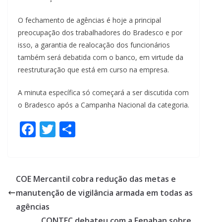
O fechamento de agências é hoje a principal
preocupação dos trabalhadores do Bradesco e por
isso, a garantia de realocação dos funcionários
também será debatida com o banco, em virtude da
reestruturação que está em curso na empresa.
A minuta específica só começará a ser discutida com
o Bradesco após a Campanha Nacional da categoria.
F
T
S
ac
w
h
e
itt
ar
b
er
e
COE Mercantil cobra redução das metas e
o
manutenção de vigilância armada em todas as
o
agências
CONTEC debateu com a Fenaban sobre