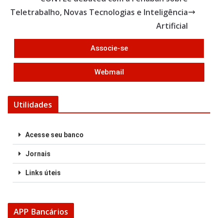
k
Teletrabalho, Novas Tecnologias e Inteligência
Artificial
Associe-se
Webmail
Utilidades
Acesse seu banco
Jornais
Links úteis
APP Bancários