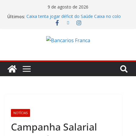
9 de agosto de 2026
Últimos:
Caixa tenta jogar déficit do Saúde Caixa no colo
dos empregados e enfrenta rejeição na mesa
Bradesco tem alta no lucro de 16% e atinge R$
7,05 bilhões no segundo trimestre
Itaú atende cobrança da CONTEC e garante
vigilantes nos Espaços de Negócios
Lucro do Banco Mercantil no segundo trimestre foi
de R$ 275 milhões
Banco do Brasil trava debate econômico e
condiciona avanços à decisão da Fenaban
NOTÍCIAS
Campanha Salarial