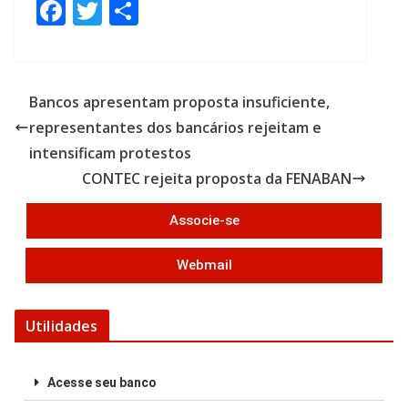
F
T
S
ac
w
h
e
itt
ar
b
er
e
Bancos apresentam proposta insuficiente,
o
representantes dos bancários rejeitam e
o
intensificam protestos
k
CONTEC rejeita proposta da FENABAN
Associe-se
Webmail
Utilidades
Acesse seu banco