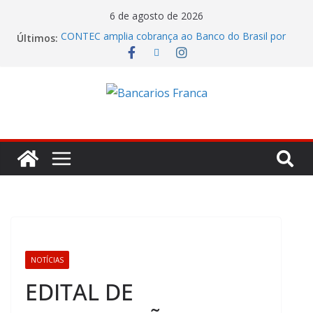
6 de agosto de 2026
CONTEC amplia cobrança ao Banco do Brasil por
Últimos:
remuneração, segurança e qualificação
Itaú lucrou R$ 12,4 bilhões no segundo trimestre
Fenaban tenta transformar reivindicações em
prejuízo e segura proposta econômica
Julho marca ofensiva da CONTEC por direitos,
valorização e ganho real
Eleições SantanderPrevi começam nesta segunda-
feira (3)
NOTÍCIAS
EDITAL DE