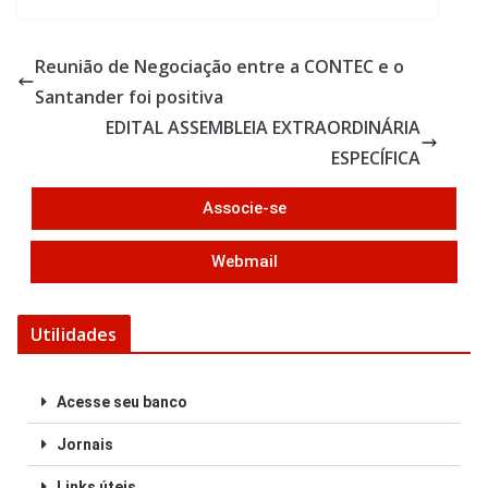
e
itt
ar
b
er
e
Reunião de Negociação entre a CONTEC e o
o
Santander foi positiva
o
EDITAL ASSEMBLEIA EXTRAORDINÁRIA
k
ESPECÍFICA
Associe-se
Webmail
Utilidades
Acesse seu banco
Jornais
Links úteis