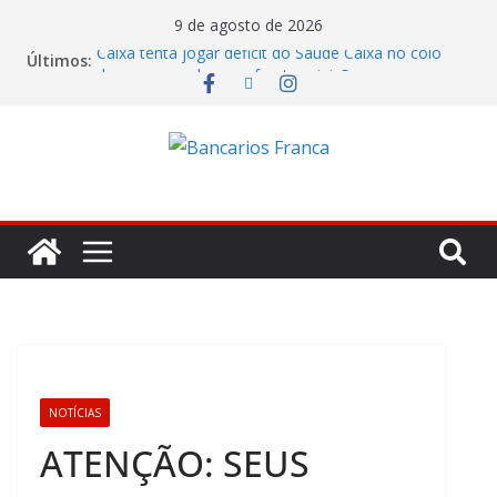
9 de agosto de 2026
Caixa tenta jogar déficit do Saúde Caixa no colo
Últimos:
dos empregados e enfrenta rejeição na mesa
Bradesco tem alta no lucro de 16% e atinge R$
7,05 bilhões no segundo trimestre
Itaú atende cobrança da CONTEC e garante
vigilantes nos Espaços de Negócios
Lucro do Banco Mercantil no segundo trimestre foi
de R$ 275 milhões
Banco do Brasil trava debate econômico e
condiciona avanços à decisão da Fenaban
NOTÍCIAS
ATENÇÃO: SEUS