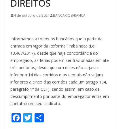
DIREITOS
4 de outubro de 2024
BANCARIOSFRANCA
Informamos a todos os bancários que a partir da
entrada em vigor da Reforma Trabalhista (Lei
13.467/2017), desde que haja concordância do
empregado, as férias podem ser fracionadas em até
três períodos, desde que um deles não seja ser
inferior a 14 dias corridos e os demais não sejam
inferiores a cinco dias corridos cada um (artigo 134,
parágrafo 1º da CLT), sendo assim, em caso de
descumprimento por parte do empregador entre em
contato com seu sindicato.
F
T
S
ac
w
h