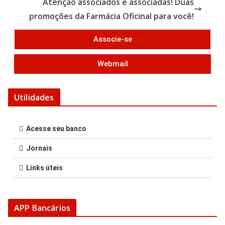
o
Atenção associados e associadas! Duas
o
promoções da Farmácia Oficinal para você!
k
Associe-se
Webmail
Utilidades
Acesse seu banco
Jornais
Links úteis
APP Bancários