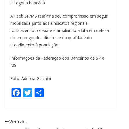
categoria bancária.
A Feeb SP/MS reafirma seu compromisso em seguir
mobilizada junto aos sindicatos regionais,
fortalecendo o debate e ampliando a luta em defesa
do emprego, dos direitos e da qualidade do
atendimento à população.
Informações da Federação dos Bancários de SP e
MS
Foto: Adriana Giachini
F
T
S
ac
w
h
e
itt
ar
b
er
e
Vem aí…