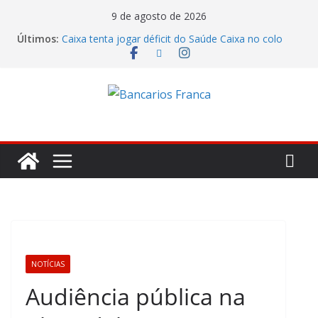
9 de agosto de 2026
Últimos:
Caixa tenta jogar déficit do Saúde Caixa no colo
dos empregados e enfrenta rejeição na mesa
Bradesco tem alta no lucro de 16% e atinge R$
7,05 bilhões no segundo trimestre
Itaú atende cobrança da CONTEC e garante
vigilantes nos Espaços de Negócios
Lucro do Banco Mercantil no segundo trimestre foi
de R$ 275 milhões
Banco do Brasil trava debate econômico e
condiciona avanços à decisão da Fenaban
NOTÍCIAS
Audiência pública na