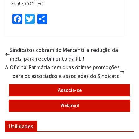
Fonte: CONTEC
F
T
S
ac
w
h
e
itt
ar
b
er
e
Sindicatos cobram do Mercantil a redução da
o
meta para recebimento da PLR
o
A Oficinal Farmácia tem duas ótimas promoções
k
para os associados e associadas do Sindicato
Associe-se
Webmail
Utilidades