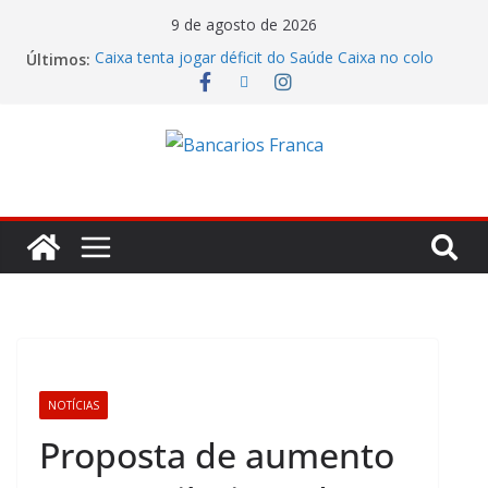
9 de agosto de 2026
Últimos:
Caixa tenta jogar déficit do Saúde Caixa no colo
dos empregados e enfrenta rejeição na mesa
Bradesco tem alta no lucro de 16% e atinge R$
7,05 bilhões no segundo trimestre
Itaú atende cobrança da CONTEC e garante
vigilantes nos Espaços de Negócios
Lucro do Banco Mercantil no segundo trimestre foi
de R$ 275 milhões
Banco do Brasil trava debate econômico e
condiciona avanços à decisão da Fenaban
NOTÍCIAS
Proposta de aumento