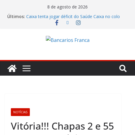
8 de agosto de 2026
Últimos:
Caixa tenta jogar déficit do Saúde Caixa no colo
dos empregados e enfrenta rejeição na mesa
Bradesco tem alta no lucro de 16% e atinge R$
7,05 bilhões no segundo trimestre
Itaú atende cobrança da CONTEC e garante
vigilantes nos Espaços de Negócios
Lucro do Banco Mercantil no segundo trimestre foi
de R$ 275 milhões
Banco do Brasil trava debate econômico e
condiciona avanços à decisão da Fenaban
NOTÍCIAS
Vitória!!! Chapas 2 e 55