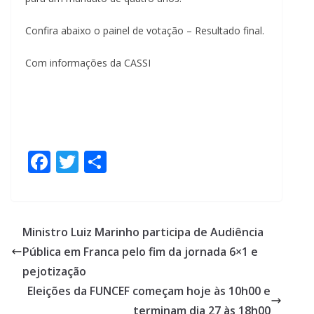
Confira abaixo o painel de votação – Resultado final.
Com informações da CASSI
F
T
S
ac
w
h
e
itt
ar
b
er
e
Ministro Luiz Marinho participa de Audiência
o
Pública em Franca pelo fim da jornada 6×1 e
o
pejotização
k
Eleições da FUNCEF começam hoje às 10h00 e
terminam dia 27 às 18h00