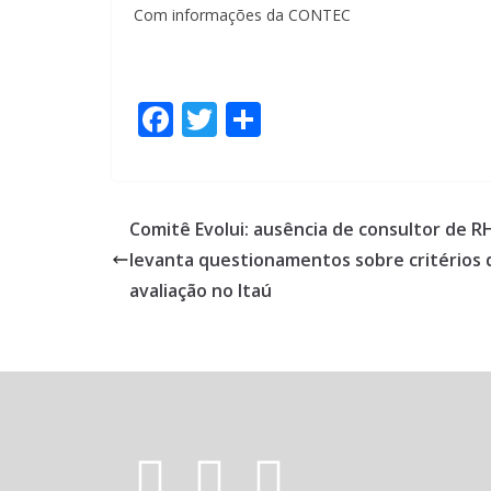
Com informações da CONTEC
F
T
S
ac
w
h
e
itt
ar
b
er
e
Comitê Evolui: ausência de consultor de R
o
levanta questionamentos sobre critérios 
o
avaliação no Itaú
k