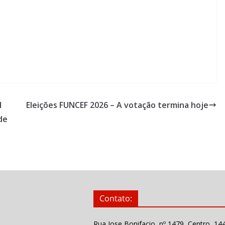
H
Eleições FUNCEF 2026 – A votação termina hoje
de
Contato:
Rua Jose Bonifacio, nº 1479, Centro, 14