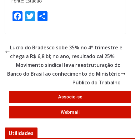
Fonte: Estadão
F
T
S
ac
w
h
e
itt
ar
b
er
e
Lucro do Bradesco sobe 35% no 4º trimestre e
o
chega a R$ 6,8 bi; no ano, resultado cai 25%
o
Movimento sindical leva reestruturação do
k
Banco do Brasil ao conhecimento do Ministério
Público do Trabalho
Associe-se
Webmail
Utilidades