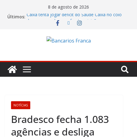
8 de agosto de 2026
Caixa tenta jogar déficit do Saúde Caixa no colo
Últimos:
dos empregados e enfrenta rejeição na mesa
Bradesco tem alta no lucro de 16% e atinge R$
7,05 bilhões no segundo trimestre
Itaú atende cobrança da CONTEC e garante
vigilantes nos Espaços de Negócios
Lucro do Banco Mercantil no segundo trimestre foi
de R$ 275 milhões
Banco do Brasil trava debate econômico e
condiciona avanços à decisão da Fenaban
NOTÍCIAS
Bradesco fecha 1.083
agências e desliga