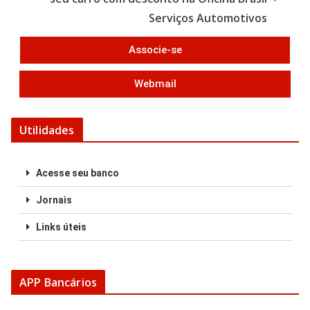
k
Serviços Automotivos
Associe-se
Webmail
Utilidades
Acesse seu banco
Jornais
Links úteis
APP Bancários