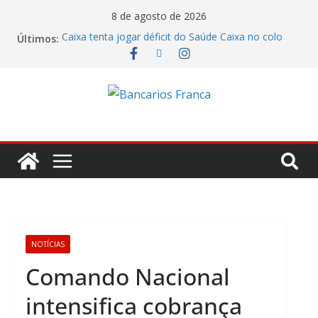
8 de agosto de 2026
Caixa tenta jogar déficit do Saúde Caixa no colo
Últimos:
dos empregados e enfrenta rejeição na mesa
Bradesco tem alta no lucro de 16% e atinge R$
7,05 bilhões no segundo trimestre
Itaú atende cobrança da CONTEC e garante
vigilantes nos Espaços de Negócios
Lucro do Banco Mercantil no segundo trimestre foi
de R$ 275 milhões
Banco do Brasil trava debate econômico e
condiciona avanços à decisão da Fenaban
NOTÍCIAS
Comando Nacional
intensifica cobrança