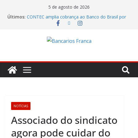
5 de agosto de 2026
Últimos:
CONTEC amplia cobrança ao Banco do Brasil por
remuneração, segurança e qualificação
Itaú lucrou R$ 12,4 bilhões no segundo trimestre
Fenaban tenta transformar reivindicações em
prejuízo e segura proposta econômica
Julho marca ofensiva da CONTEC por direitos,
valorização e ganho real
Eleições SantanderPrevi começam nesta segunda-
feira (3)
NOTÍCIAS
Associado do sindicato
agora pode cuidar do