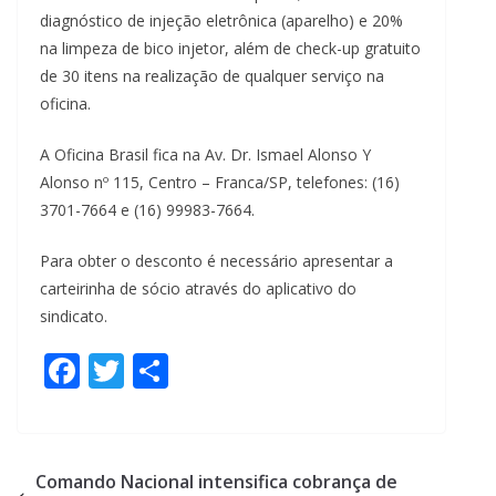
diagnóstico de injeção eletrônica (aparelho) e 20%
na limpeza de bico injetor, além de check-up gratuito
de 30 itens na realização de qualquer serviço na
oficina.
A Oficina Brasil fica na Av. Dr. Ismael Alonso Y
Alonso nº 115, Centro – Franca/SP, telefones: (16)
3701-7664 e (16) 99983-7664.
Para obter o desconto é necessário apresentar a
carteirinha de sócio através do aplicativo do
sindicato.
F
T
S
ac
w
h
e
itt
ar
b
er
e
Comando Nacional intensifica cobrança de