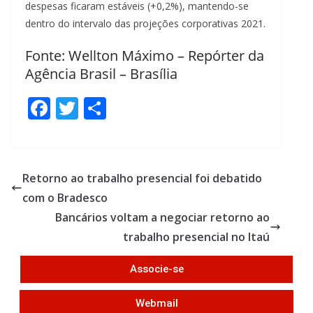
despesas ficaram estáveis (+0,2%), mantendo-se
dentro do intervalo das projeções corporativas 2021.
Fonte: Wellton Máximo – Repórter da
Agência Brasil – Brasília
F
T
S
ac
w
h
e
itt
ar
b
er
e
Retorno ao trabalho presencial foi debatido
o
com o Bradesco
o
Bancários voltam a negociar retorno ao
k
trabalho presencial no Itaú
Associe-se
Webmail