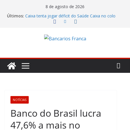
8 de agosto de 2026
Últimos:
Caixa tenta jogar déficit do Saúde Caixa no colo
dos empregados e enfrenta rejeição na mesa
Bradesco tem alta no lucro de 16% e atinge R$
7,05 bilhões no segundo trimestre
Itaú atende cobrança da CONTEC e garante
vigilantes nos Espaços de Negócios
Lucro do Banco Mercantil no segundo trimestre foi
de R$ 275 milhões
Banco do Brasil trava debate econômico e
condiciona avanços à decisão da Fenaban
NOTÍCIAS
Banco do Brasil lucra
47,6% a mais no