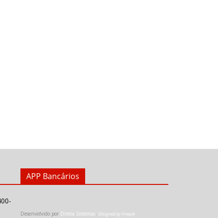
APP Bancários
400-
Desenvolvido por
Direta Sistemas
.
Designed by Freepik