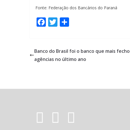
Fonte: Federação dos Bancários do Paraná
F
T
S
ac
w
h
e
itt
ar
b
er
e
Banco do Brasil foi o banco que mais fech
o
agências no último ano
o
k