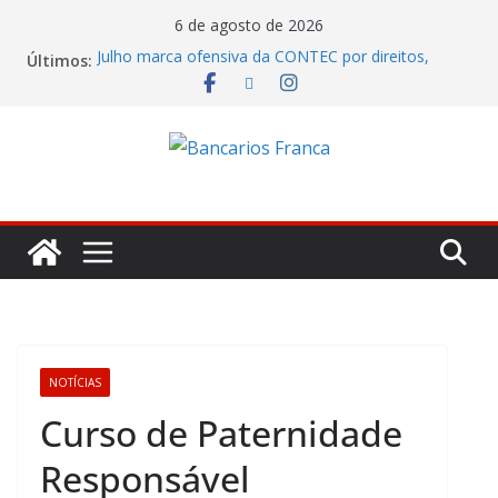
6 de agosto de 2026
Julho marca ofensiva da CONTEC por direitos,
Últimos:
valorização e ganho real
Banco do Brasil trava debate econômico e
condiciona avanços à decisão da Fenaban
Caixa tenta jogar déficit do Saúde Caixa no colo
dos empregados e enfrenta rejeição na mesa
Itaú lucrou R$ 12,4 bilhões no segundo trimestre
Fenaban tenta transformar reivindicações em
prejuízo e segura proposta econômica
NOTÍCIAS
Curso de Paternidade
Responsável