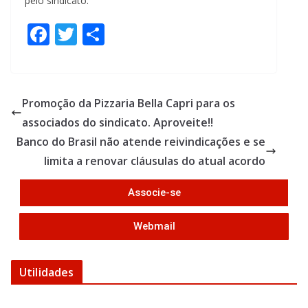
pelo sindicato.
F
T
S
ac
w
h
e
itt
ar
b
er
e
Promoção da Pizzaria Bella Capri para os
o
associados do sindicato. Aproveite!!
o
Banco do Brasil não atende reivindicações e se
k
limita a renovar cláusulas do atual acordo
Associe-se
Webmail
Utilidades