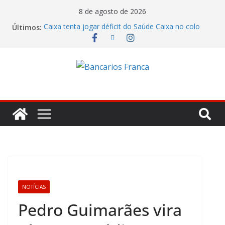
8 de agosto de 2026
Últimos:
Caixa tenta jogar déficit do Saúde Caixa no colo
dos empregados e enfrenta rejeição na mesa
Bradesco tem alta no lucro de 16% e atinge R$
7,05 bilhões no segundo trimestre
Itaú atende cobrança da CONTEC e garante
vigilantes nos Espaços de Negócios
Lucro do Banco Mercantil no segundo trimestre foi
de R$ 275 milhões
Banco do Brasil trava debate econômico e
condiciona avanços à decisão da Fenaban
NOTÍCIAS
Pedro Guimarães vira