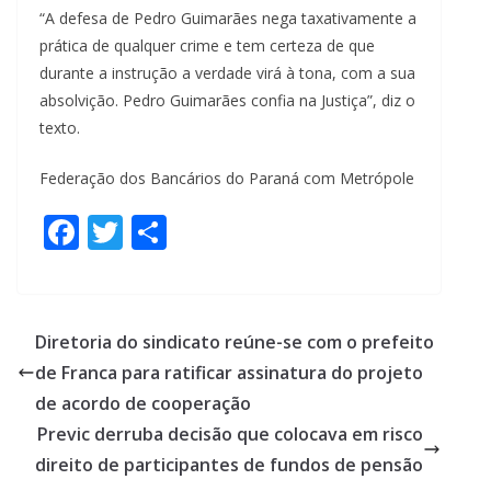
“A defesa de Pedro Guimarães nega taxativamente a
prática de qualquer crime e tem certeza de que
durante a instrução a verdade virá à tona, com a sua
absolvição. Pedro Guimarães confia na Justiça”, diz o
texto.
Federação dos Bancários do Paraná com Metrópole
F
T
S
ac
w
h
e
itt
ar
b
er
e
Diretoria do sindicato reúne-se com o prefeito
o
de Franca para ratificar assinatura do projeto
o
de acordo de cooperação
k
Previc derruba decisão que colocava em risco
direito de participantes de fundos de pensão