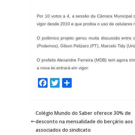
Por 10 votos a 4, a sessão da Câmara Municipal d
vigor desde 2010 e que proibia o uso de celulares 
O polêmico projeto gerou muita discussão entre 
(Podemos), Gilson Pelizaro (PT), Marcelo Tidy (Un
O prefeito Alexandre Ferreira (MDB) tem agora tri
a nova lei entrará em vigor.
F
T
S
ac
w
h
e
itt
ar
b
er
e
Colégio Mundo do Saber oferece 30% de
o
desconto na mensalidade do berçário aos
o
associados do sindicato