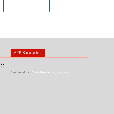
APP Bancários
400-
Desenvolvido por
Direta Sistemas
.
Designed by Freepik