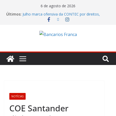
6 de agosto de 2026
Últimos:
Julho marca ofensiva da CONTEC por direitos,
valorização e ganho real
Banco do Brasil trava debate econômico e
condiciona avanços à decisão da Fenaban
Caixa tenta jogar déficit do Saúde Caixa no colo
dos empregados e enfrenta rejeição na mesa
Itaú lucrou R$ 12,4 bilhões no segundo trimestre
Fenaban tenta transformar reivindicações em
prejuízo e segura proposta econômica
NOTÍCIAS
COE Santander