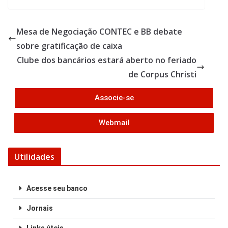
e
itt
ar
b
er
e
Mesa de Negociação CONTEC e BB debate
o
sobre gratificação de caixa
o
Clube dos bancários estará aberto no feriado
k
de Corpus Christi
Associe-se
Webmail
Utilidades
Acesse seu banco
Jornais