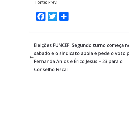
Fonte: Previ
F
T
S
ac
w
h
e
itt
ar
b
er
e
Eleições FUNCEF: Segundo turno começa n
o
sábado e o sindicato apoia e pede o voto 
o
Fernanda Anjos e Érico Jesus – 23 para o
k
Conselho Fiscal