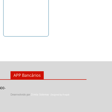
APP Bancários
400-
Desenvolvido por
Direta Sistemas
.
Designed by Freepik