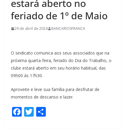
estará aberto no
feriado de 1º de Maio
29 de abril de 2024
BANCARIOSFRANCA
O sindicato comunica aos seus associados que na
próxima quarta-feira, feriado do Dia do Trabalho, o
clube estará aberto em seu horário habitual, das
09h00 às 17h30.
Aproveite e leve sua família para desfrutar de
momentos de descanso e lazer.
F
T
S
ac
w
h
e
itt
ar