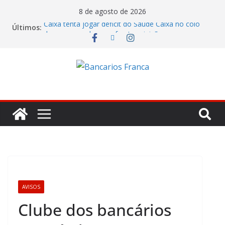
8 de agosto de 2026
Caixa tenta jogar déficit do Saúde Caixa no colo
Últimos:
dos empregados e enfrenta rejeição na mesa
Bradesco tem alta no lucro de 16% e atinge R$
7,05 bilhões no segundo trimestre
Itaú atende cobrança da CONTEC e garante
vigilantes nos Espaços de Negócios
Lucro do Banco Mercantil no segundo trimestre foi
de R$ 275 milhões
Banco do Brasil trava debate econômico e
condiciona avanços à decisão da Fenaban
AVISOS
Clube dos bancários