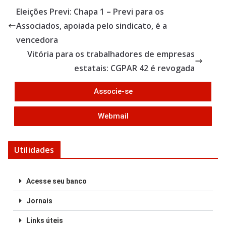
b
er
e
Eleições Previ: Chapa 1 – Previ para os
o
Associados, apoiada pelo sindicato, é a
o
vencedora
k
Vitória para os trabalhadores de empresas
estatais: CGPAR 42 é revogada
Associe-se
Webmail
Utilidades
Acesse seu banco
Jornais
Links úteis