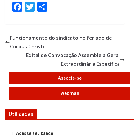
F
T
S
ac
w
h
e
itt
ar
b
er
e
Funcionamento do sindicato no feriado de
o
Corpus Christi
o
Edital de Convocação Assembleia Geral
k
Extraordinária Específica
Associe-se
Webmail
Utilidades
Acesse seu banco