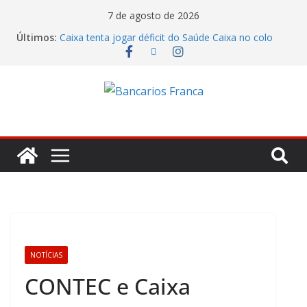
7 de agosto de 2026
Últimos:
Caixa tenta jogar déficit do Saúde Caixa no colo
dos empregados e enfrenta rejeição na mesa
Bradesco tem alta no lucro de 16% e atinge R$
7,05 bilhões no segundo trimestre
Itaú atende cobrança da CONTEC e garante
vigilantes nos Espaços de Negócios
Lucro do Banco Mercantil no segundo trimestre foi
de R$ 275 milhões
Banco do Brasil trava debate econômico e
condiciona avanços à decisão da Fenaban
NOTÍCIAS
CONTEC e Caixa