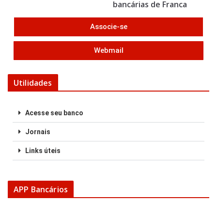
k
bancárias de Franca
Associe-se
Webmail
Utilidades
Acesse seu banco
Jornais
Links úteis
APP Bancários