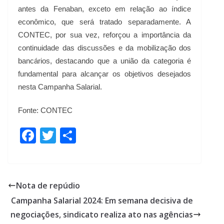
antes da Fenaban, exceto em relação ao índice
econômico, que será tratado separadamente. A
CONTEC, por sua vez, reforçou a importância da
continuidade das discussões e da mobilização dos
bancários, destacando que a união da categoria é
fundamental para alcançar os objetivos desejados
nesta Campanha Salarial.
Fonte: CONTEC
F
T
S
ac
w
h
e
itt
ar
b
er
e
Nota de repúdio
o
Campanha Salarial 2024: Em semana decisiva de
o
negociações, sindicato realiza ato nas agências