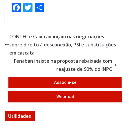
F
T
S
ac
w
h
e
itt
ar
b
er
e
CONTEC e Caixa avançam nas negociações
o
sobre direito à desconexão, PSI e substituições
o
em cascata
k
Fenaban insiste na proposta rebaixada com
reajuste de 90% do INPC
Associe-se
Webmail
Utilidades