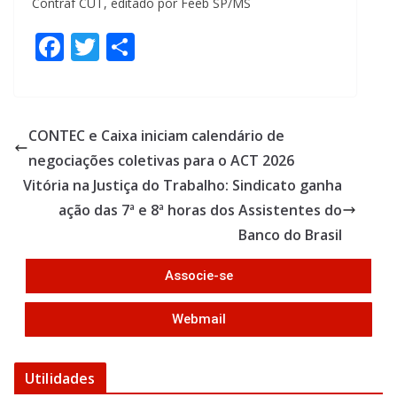
Contraf CUT, editado por Feeb SP/MS
F
T
S
ac
w
h
e
itt
ar
b
er
e
CONTEC e Caixa iniciam calendário de
o
negociações coletivas para o ACT 2026
o
Vitória na Justiça do Trabalho: Sindicato ganha
k
ação das 7ª e 8ª horas dos Assistentes do
Banco do Brasil
Associe-se
Webmail
Utilidades