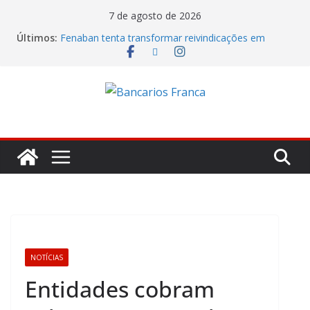
7 de agosto de 2026
Últimos:
Fenaban tenta transformar reivindicações em
prejuízo e segura proposta econômica
Lucro do Banco Mercantil no segundo trimestre foi
de R$ 275 milhões
Banco do Brasil trava debate econômico e
condiciona avanços à decisão da Fenaban
Caixa tenta jogar déficit do Saúde Caixa no colo
dos empregados e enfrenta rejeição na mesa
Itaú lucrou R$ 12,4 bilhões no segundo trimestre
NOTÍCIAS
Entidades cobram