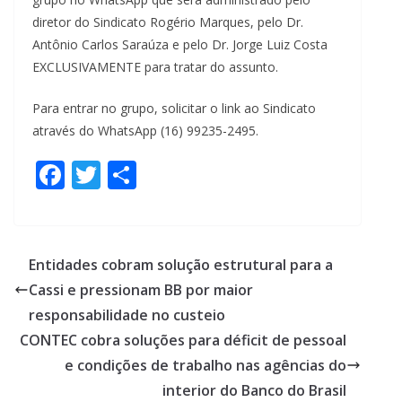
diretor do Sindicato Rogério Marques, pelo Dr.
Antônio Carlos Saraúza e pelo Dr. Jorge Luiz Costa
EXCLUSIVAMENTE para tratar do assunto.
Para entrar no grupo, solicitar o link ao Sindicato
através do WhatsApp (16) 99235-2495.
F
T
S
ac
w
h
e
itt
ar
b
er
e
Entidades cobram solução estrutural para a
o
Cassi e pressionam BB por maior
o
responsabilidade no custeio
k
CONTEC cobra soluções para déficit de pessoal
e condições de trabalho nas agências do
interior do Banco do Brasil