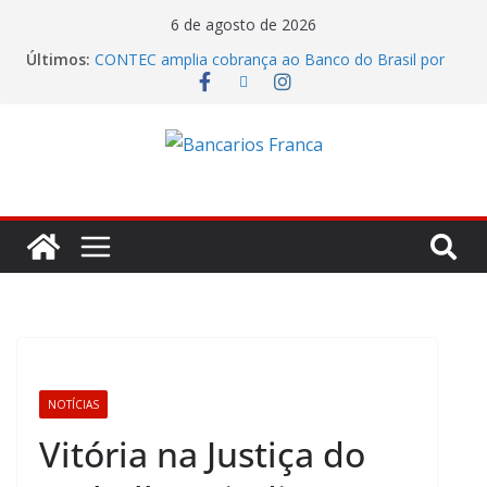
6 de agosto de 2026
Últimos:
CONTEC amplia cobrança ao Banco do Brasil por
remuneração, segurança e qualificação
Itaú lucrou R$ 12,4 bilhões no segundo trimestre
Fenaban tenta transformar reivindicações em
prejuízo e segura proposta econômica
Julho marca ofensiva da CONTEC por direitos,
valorização e ganho real
Eleições SantanderPrevi começam nesta segunda-
feira (3)
NOTÍCIAS
Vitória na Justiça do