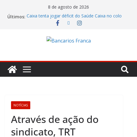
8 de agosto de 2026
Caixa tenta jogar déficit do Saúde Caixa no colo
Últimos:
dos empregados e enfrenta rejeição na mesa
Bradesco tem alta no lucro de 16% e atinge R$
7,05 bilhões no segundo trimestre
Itaú atende cobrança da CONTEC e garante
vigilantes nos Espaços de Negócios
Lucro do Banco Mercantil no segundo trimestre foi
de R$ 275 milhões
Banco do Brasil trava debate econômico e
condiciona avanços à decisão da Fenaban
NOTÍCIAS
Através de ação do
sindicato, TRT