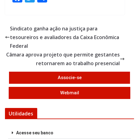
ac
w
h
e
itt
ar
b
er
e
Sindicato ganha ação na justiça para
o
tesoureiros e avaliadores da Caixa Econômica
o
Federal
k
Câmara aprova projeto que permite gestantes
retornarem ao trabalho presencial
Associe-se
Webmail
Utilidades
Acesse seu banco