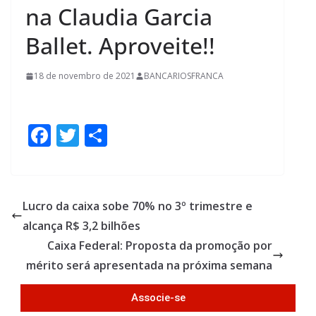
na Claudia Garcia
Ballet. Aproveite!!
18 de novembro de 2021
BANCARIOSFRANCA
F
T
S
ac
w
h
e
itt
ar
b
er
e
Lucro da caixa sobe 70% no 3º trimestre e
o
alcança R$ 3,2 bilhões
o
Caixa Federal: Proposta da promoção por
k
mérito será apresentada na próxima semana
Associe-se