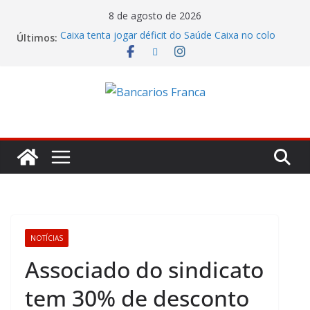
8 de agosto de 2026
Caixa tenta jogar déficit do Saúde Caixa no colo
Últimos:
dos empregados e enfrenta rejeição na mesa
Bradesco tem alta no lucro de 16% e atinge R$
7,05 bilhões no segundo trimestre
Itaú atende cobrança da CONTEC e garante
vigilantes nos Espaços de Negócios
Lucro do Banco Mercantil no segundo trimestre foi
de R$ 275 milhões
Banco do Brasil trava debate econômico e
condiciona avanços à decisão da Fenaban
NOTÍCIAS
Associado do sindicato
tem 30% de desconto