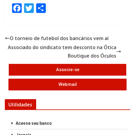
F
T
S
ac
w
h
e
itt
ar
b
er
e
O torneio de futebol dos bancários vem aí
o
Associado do sindicato tem desconto na Ótica
o
Boutique dos Óculos
k
Associe-se
Webmail
Utilidades
Acesse seu banco