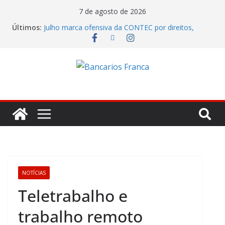
7 de agosto de 2026
Últimos:
Julho marca ofensiva da CONTEC por direitos,
valorização e ganho real
Banco do Brasil trava debate econômico e
condiciona avanços à decisão da Fenaban
Caixa tenta jogar déficit do Saúde Caixa no colo
dos empregados e enfrenta rejeição na mesa
Itaú lucrou R$ 12,4 bilhões no segundo trimestre
Fenaban tenta transformar reivindicações em
prejuízo e segura proposta econômica
NOTÍCIAS
Teletrabalho e
trabalho remoto