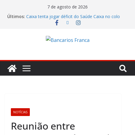
7 de agosto de 2026
Últimos:
Caixa tenta jogar déficit do Saúde Caixa no colo
dos empregados e enfrenta rejeição na mesa
Bradesco tem alta no lucro de 16% e atinge R$
7,05 bilhões no segundo trimestre
Itaú atende cobrança da CONTEC e garante
vigilantes nos Espaços de Negócios
Lucro do Banco Mercantil no segundo trimestre foi
de R$ 275 milhões
Banco do Brasil trava debate econômico e
condiciona avanços à decisão da Fenaban
NOTÍCIAS
Reunião entre