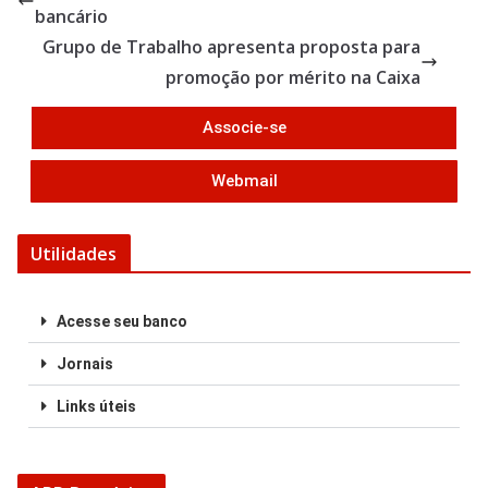
o
bancário
o
Grupo de Trabalho apresenta proposta para
k
promoção por mérito na Caixa
Associe-se
Webmail
Utilidades
Acesse seu banco
Jornais
Links úteis