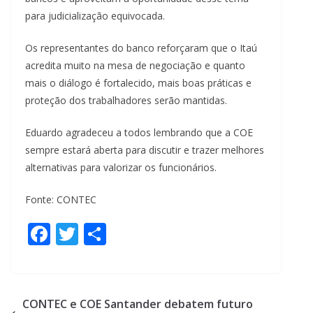
para judicialização equivocada.
Os representantes do banco reforçaram que o Itaú
acredita muito na mesa de negociação e quanto
mais o diálogo é fortalecido, mais boas práticas e
proteção dos trabalhadores serão mantidas.
Eduardo agradeceu a todos lembrando que a COE
sempre estará aberta para discutir e trazer melhores
alternativas para valorizar os funcionários.
Fonte: CONTEC
F
T
S
ac
w
h
e
itt
ar
b
er
e
CONTEC e COE Santander debatem futuro