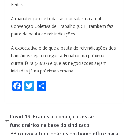
Federal.
A manutenção de todas as cláusulas da atual
Convenção Coletiva de Trabalho (CCT) também faz
parte da pauta de reivindicações.
A expectativa é de que a pauta de reivindicações dos
bancários seja entregue à Fenaban na próxima
quinta-feira (23/07) e que as negociações sejam
iniciadas já na próxima semana.
F
T
S
ac
w
h
e
itt
ar
b
er
e
Covid-19: Bradesco começa a testar
o
funcionários na base do sindicato
o
BB convoca funcionários em home office para