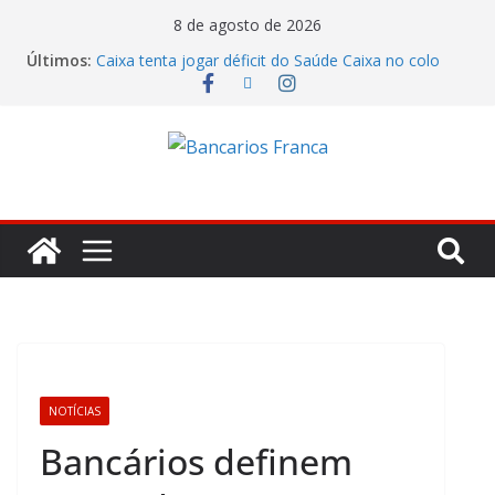
8 de agosto de 2026
Últimos:
Caixa tenta jogar déficit do Saúde Caixa no colo
dos empregados e enfrenta rejeição na mesa
Bradesco tem alta no lucro de 16% e atinge R$
7,05 bilhões no segundo trimestre
Itaú atende cobrança da CONTEC e garante
vigilantes nos Espaços de Negócios
Lucro do Banco Mercantil no segundo trimestre foi
de R$ 275 milhões
Banco do Brasil trava debate econômico e
condiciona avanços à decisão da Fenaban
NOTÍCIAS
Bancários definem