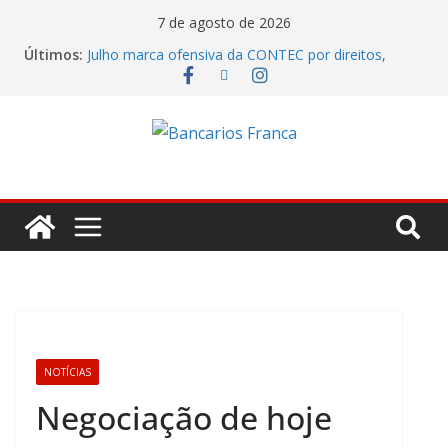
7 de agosto de 2026
Últimos:
Julho marca ofensiva da CONTEC por direitos,
valorização e ganho real
Banco do Brasil trava debate econômico e
condiciona avanços à decisão da Fenaban
Caixa tenta jogar déficit do Saúde Caixa no colo
dos empregados e enfrenta rejeição na mesa
Itaú lucrou R$ 12,4 bilhões no segundo trimestre
Fenaban tenta transformar reivindicações em
prejuízo e segura proposta econômica
NOTÍCIAS
Negociação de hoje