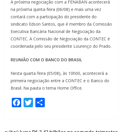
A próxima negociação com a FENABAN acontecerá
na próxima quinta-feira (06/08) e mais uma vez
contará com a participação do presidente do
sindicato Edson Santos, que é membro da Comissão
Executiva Bancária Nacional de Negociação da
CONTEC. A Comissão de Negociação da CONTEC é
coordenada pelo seu presidente Lourenço do Prado.
REUNIÃO COM O BANCO DO BRASIL
Nesta quarta-feira (05/08), às 10h00, acontecerá a
primeira negociação entre a CONTEC e o Banco do
Brasil. Na pauta o tema Home Office.
F
T
S
ac
w
h
e
itt
ar
b
er
e