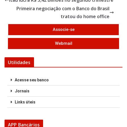
Itaú lucra R$ 3,42 bilhões no segundo trimestre
o
Primeira negociação com o Banco do Brasil
o
tratou do home office
k
Associe-se
Webmail
Utilidades
Acesse seu banco
Jornais
Links úteis
APP Bancários