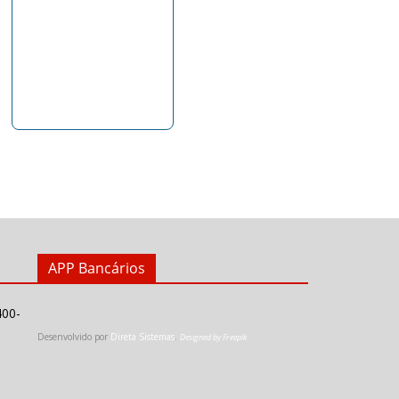
APP Bancários
400-
Desenvolvido por
Direta Sistemas
.
Designed by Freepik