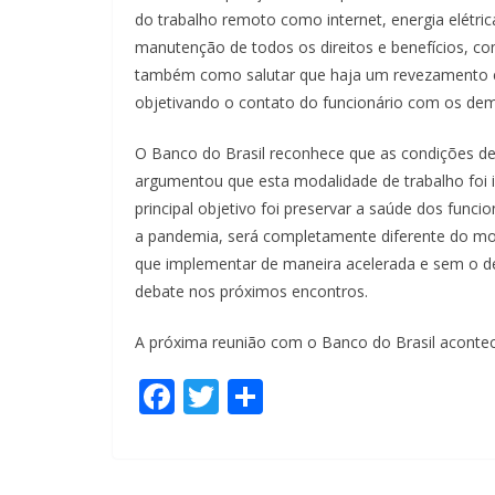
do trabalho remoto como internet, energia elétri
manutenção de todos os direitos e benefícios, c
também como salutar que haja um revezamento en
objetivando o contato do funcionário com os dem
O Banco do Brasil reconhece que as condições d
argumentou que esta modalidade de trabalho foi 
principal objetivo foi preservar a saúde dos func
a pandemia, será completamente diferente do mo
que implementar de maneira acelerada e sem o de
debate nos próximos encontros.
A próxima reunião com o Banco do Brasil acontece
F
T
S
ac
w
h
e
itt
ar