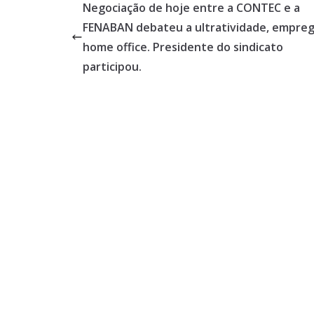
b
er
e
Negociação de hoje entre a CONTEC e a
o
FENABAN debateu a ultratividade, empreg
o
home office. Presidente do sindicato
k
participou.