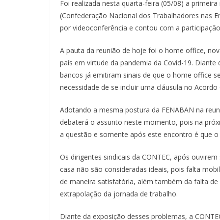
Foi realizada nesta quarta-feira (05/08) a prime
(Confederação Nacional dos Trabalhadores nas Em
por videoconferência e contou com a participação
A pauta da reunião de hoje foi o home office, no
país em virtude da pandemia da Covid-19. Diante 
bancos já emitiram sinais de que o home office
necessidade de se incluir uma cláusula no Acordo 
Adotando a mesma postura da FENABAN na reuniã
debaterá o assunto neste momento, pois na próxi
a questão e somente após este encontro é que o B
Os dirigentes sindicais da CONTEC, após ouvire
casa não são consideradas ideais, pois falta mob
de maneira satisfatória, além também da falta d
extrapolação da jornada de trabalho.
Diante da exposição desses problemas, a CONTEC