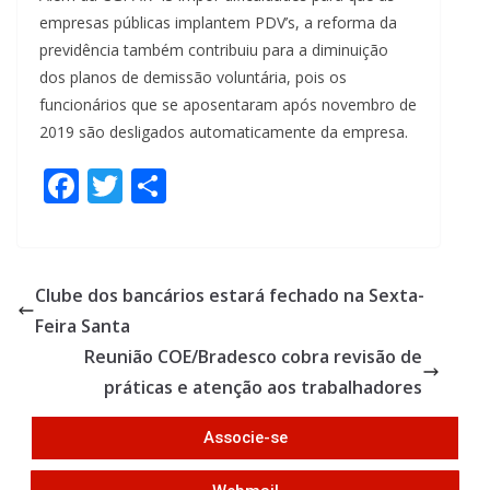
empresas públicas implantem PDV’s, a reforma da
previdência também contribuiu para a diminuição
dos planos de demissão voluntária, pois os
funcionários que se aposentaram após novembro de
2019 são desligados automaticamente da empresa.
F
T
S
ac
w
h
e
itt
ar
b
er
e
Clube dos bancários estará fechado na Sexta-
o
Feira Santa
o
Reunião COE/Bradesco cobra revisão de
k
práticas e atenção aos trabalhadores
Associe-se