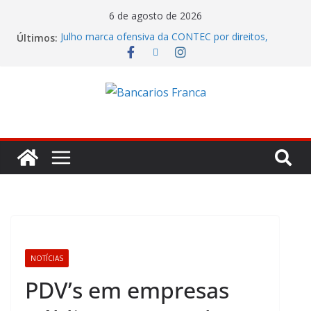
6 de agosto de 2026
Últimos:
Julho marca ofensiva da CONTEC por direitos,
valorização e ganho real
Banco do Brasil trava debate econômico e
condiciona avanços à decisão da Fenaban
Caixa tenta jogar déficit do Saúde Caixa no colo
dos empregados e enfrenta rejeição na mesa
Itaú lucrou R$ 12,4 bilhões no segundo trimestre
Fenaban tenta transformar reivindicações em
prejuízo e segura proposta econômica
NOTÍCIAS
PDV’s em empresas