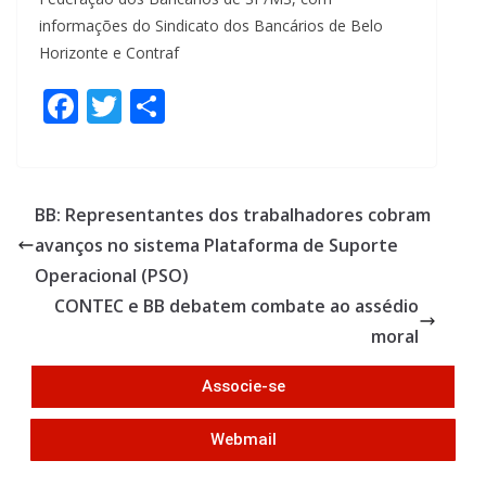
informações do Sindicato dos Bancários de Belo
Horizonte e Contraf
F
T
S
ac
w
h
e
itt
ar
b
er
e
BB: Representantes dos trabalhadores cobram
o
avanços no sistema Plataforma de Suporte
o
Operacional (PSO)
k
CONTEC e BB debatem combate ao assédio
moral
Associe-se
Webmail