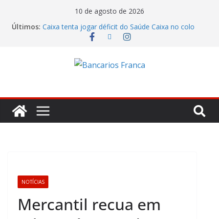
10 de agosto de 2026
Últimos:
Caixa tenta jogar déficit do Saúde Caixa no colo
dos empregados e enfrenta rejeição na mesa
Bradesco tem alta no lucro de 16% e atinge R$
7,05 bilhões no segundo trimestre
Itaú atende cobrança da CONTEC e garante
vigilantes nos Espaços de Negócios
Lucro do Banco Mercantil no segundo trimestre foi
de R$ 275 milhões
Banco do Brasil trava debate econômico e
condiciona avanços à decisão da Fenaban
NOTÍCIAS
Mercantil recua em