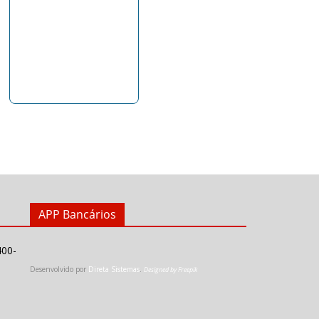
APP Bancários
400-
Desenvolvido por
Direta Sistemas
.
Designed by Freepik