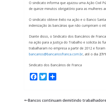
O sindicato informa que ajuizou uma Ação Civil P
de quinze minutos obrigatório para as mulheres ant
O sindicato obteve êxito na ação e o Banco Sant
indenização às bancárias que não cumpriram o inte
Diante disso, o Sindicato dos Bancários de Franc
na ação para a Justiça do Trabalho e solicita às f
trabalharam no empresa a partir de 2012 e foram
bancarios@bancariosfranca.com.br
, até o dia
27/
Sindicato dos Bancários de Franca
F
T
S
ac
w
h
e
itt
ar
b
er
e
Bancos continuam demitindo trabalhador